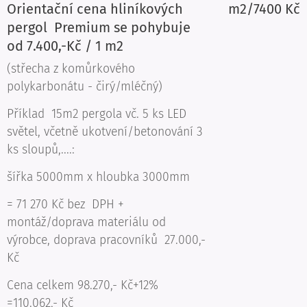
Orientační cena hliníkových
m2/7400 Kč
pergol Premium se pohybuje
od 7.400,-Kč / 1 m2
(střecha z komůrkového
polykarbonátu - čirý/mléčný)
Příklad 15m2 pergola vč. 5 ks LED
světel, včetně ukotvení/betonování 3
ks sloupů,....:
šířka 5000mm x hloubka 3000mm
= 71 270 Kč bez DPH +
montáž/doprava materiálu od
výrobce, doprava pracovníků 27.000,-
Kč
Cena celkem 98.270,- Kč+12%
=110.062,- Kč