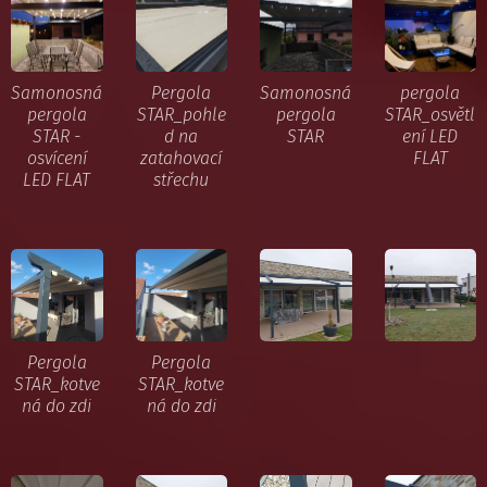
Samonosná
Pergola
Samonosná
pergola
pergola
STAR_pohle
pergola
STAR_osvětl
STAR -
d na
STAR
ení LED
osvícení
zatahovací
FLAT
LED FLAT
střechu
Pergola
Pergola
STAR_kotve
STAR_kotve
ná do zdi
ná do zdi