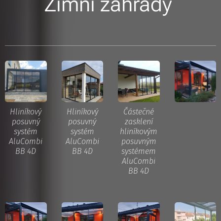
Zimní zahrady
Hliníkový
Hliníkový
Částečné
posuvný
posuvný
zasklení
systém
systém
hliníkovým
AluCombi
AluCombi
posuvným
BB 4D
BB 4D
systémem
AluCombi
BB 4D