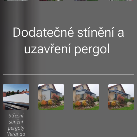
Dodatečné stínění a
uzavření pergol
Střešní
stínění
pergoly
Veranda