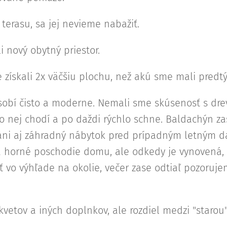
rasu, sa jej nevieme nabažiť.
i nový obytný priestor.
 získali 2x väčšiu plochu, než akú sme mali predt
obí čisto a moderne. Nemali sme skúsenosť s drev
o nej chodí a po daždi rýchlo schne. Baldachýn za
ráni aj záhradný nábytok pred prípadným letným 
na horné poschodie domu, ale odkedy je vynovená,
 vo výhľade na okolie, večer zase odtiaľ pozorujem
 kvetov a iných doplnkov, ale rozdiel medzi "starou