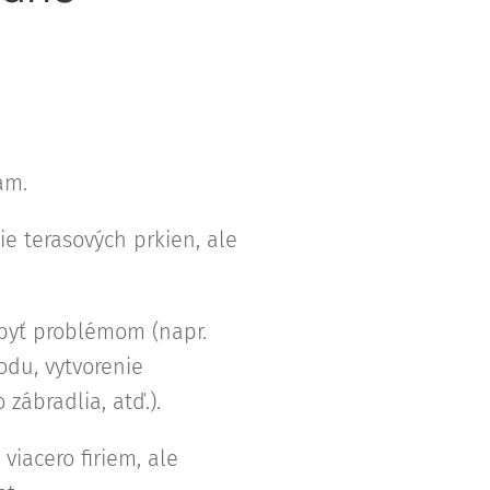
ám.
e terasových prkien, ale
 byť problémom (napr.
odu, vytvorenie
zábradlia, atď.).
iacero firiem, ale