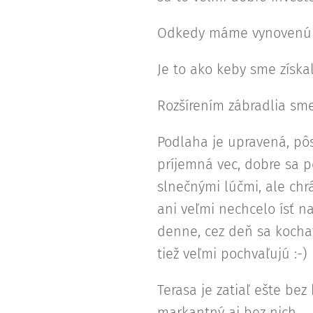
Odkedy máme vynovenú te
Je to ako keby sme získal
Rozšírením zábradlia sme
Podlaha je upravená, pôs
príjemná vec, dobre sa p
slnečnými lúčmi, ale ch
ani veľmi nechcelo ísť 
denne, cez deň sa kochať
tiež veľmi pochvaľujú :-)
Terasa je zatiaľ ešte bez
markantný aj bez nich.