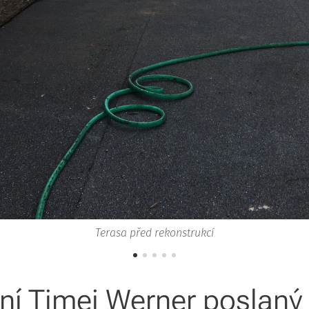
Terasa před rekonstrukcí
ní Timei Werner poslaný