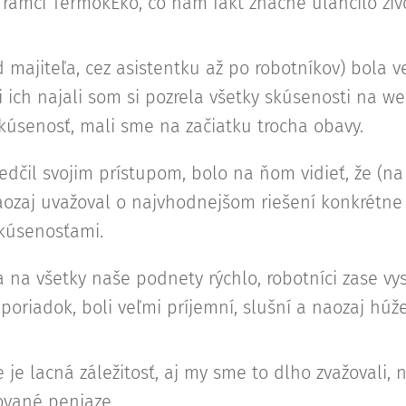
v rámci TermokEko, čo nám fakt značne uľahčilo živo
 majiteľa, cez asistentku až po robotníkov) bola 
 ich najali som si pozrela všetky skúsenosti na we
kúsenosť, mali sme na začiatku trocha obavy.
edčil svojim prístupom, bolo na ňom vidieť, že (na
ozaj uvažoval o najvhodnejšom riešení konkrétne 
skúsenosťami.
 na všetky naše podnety rýchlo, robotníci zase vysv
oriadok, boli veľmi príjemní, slušní a naozaj húže
ie je lacná záležitosť, aj my sme to dlho zvažovali
ované peniaze.