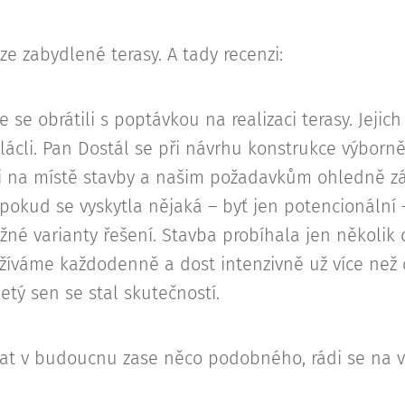
 ze zabydlené terasy. A tady recenzi:
se obrátili s poptávkou na realizaci terasy. Jejic
 plácli. Pan Dostál se při návrhu konstrukce výborn
 na místě stavby a našim požadavkům ohledně záb
, pokud se vyskytla nějaká – byť jen potencionální
žné varianty řešení. Stavba probíhala jen několik 
žíváme každodenně a dost intenzivně už více než č
etý sen se stal skutečností.
 v budoucnu zase něco podobného, rádi se na vás