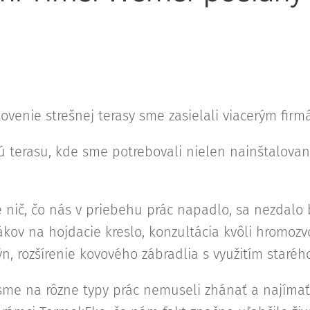
enie strešnej terasy sme zasielali viacerým firm
ú terasu, kde sme potrebovali nielen nainštalovani
 nič, čo nás v priebehu prác napadlo, sa nezdalo
ákov na hojdacie kreslo, konzultácia kvôli hromozv
, rozšírenie kovového zábradlia s využitím starého 
e na rôzne typy prác nemuseli zhánať a najímať v