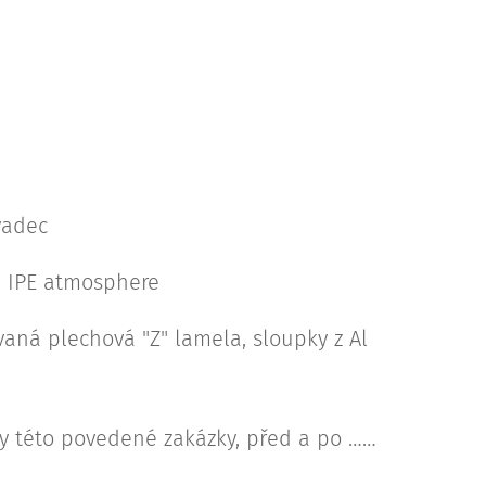
vadec
- IPE atmosphere
vaná plechová "Z" lamela, sloupky z Al
ky této povedené zakázky, před a po ……