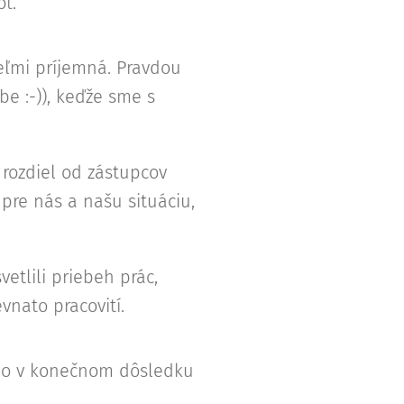
t.
veľmi príjemná. Pravdou
be :-)), keďže sme s
 rozdiel od zástupcov
pre nás a našu situáciu,
etlili priebeh prác,
vnato pracovití.
, no v konečnom dôsledku