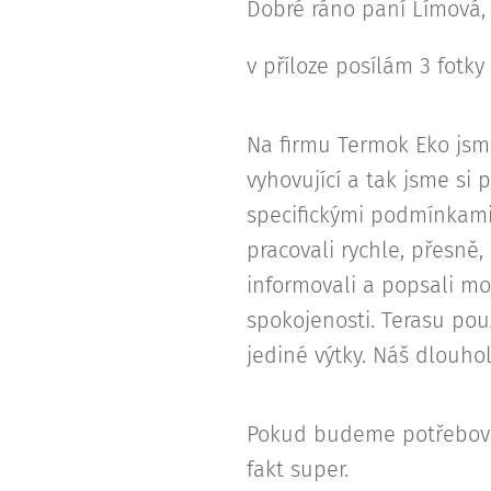
Dobré ráno paní Límová,
v příloze posílám 3 fotky
Na firmu Termok Eko jsme 
vyhovující a tak jsme si
specifickými podmínkami
pracovali rychle, přesně
informovali a popsali mo
spokojenosti. Terasu pou
jediné výtky. Náš dlouhol
Pokud budeme potřebovat
fakt super.