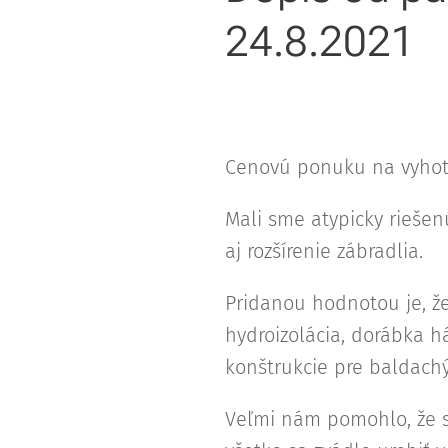
24.8.2021
Cenovú ponuku na vyhotov
Mali sme atypicky riešen
aj rozšírenie zábradlia.
Pridanou hodnotou je, že
hydroizolácia, dorábka h
konštrukcie pre baldachýn
Veľmi nám pomohlo, že sm