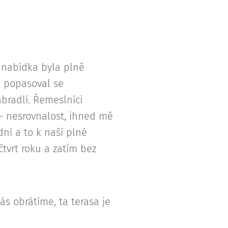
h nabídka byla plně
ě popasoval se
radlí. Řemeslníci
 – nesrovnalost, ihned mě
dní a to k naší plné
tvrt roku a zatím bez
 obrátíme, ta terasa je