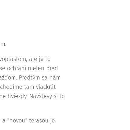
ým.
oplastom, ale je to
se ochráni nielen pred
dažďom. Predtým sa nám
 chodíme tam viackrát
e hviezdy. Návštevy si to
" a "novou" terasou je